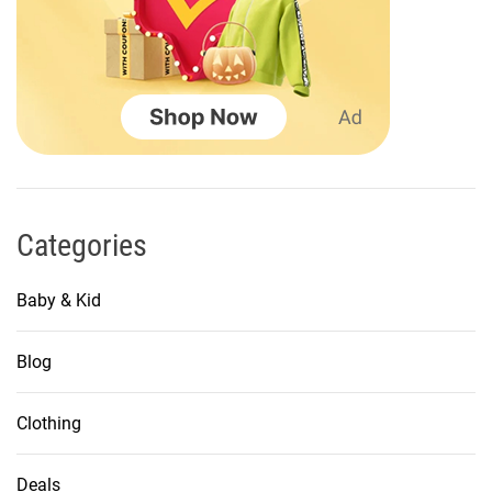
i
o
n
Categories
Baby & Kid
Blog
Clothing
Deals