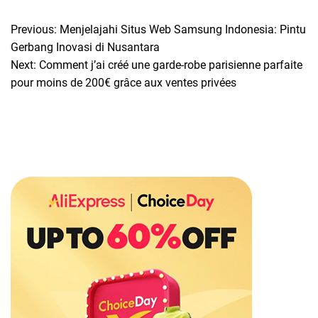
Previous:
Menjelajahi Situs Web Samsung Indonesia: Pintu
P
Gerbang Inovasi di Nusantara
o
Next:
Comment j’ai créé une garde-robe parisienne parfaite
pour moins de 200€ grâce aux ventes privées
s
t
n
a
v
i
g
a
t