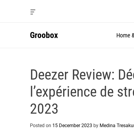
S
k
O
i
f
f
p
c
Groobox
t
Home &
a
o
n
c
v
a
o
s
n
W
Deezer Review: Dé
t
i
e
d
g
n
l’expérience de st
e
t
t
2023
Posted on
15 December 2023
by
Medina Tresaku