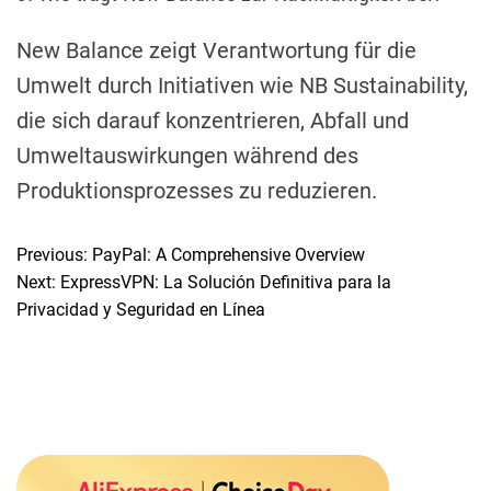
New Balance zeigt Verantwortung für die
Umwelt durch Initiativen wie NB Sustainability,
die sich darauf konzentrieren, Abfall und
Umweltauswirkungen während des
Produktionsprozesses zu reduzieren.
Previous:
PayPal: A Comprehensive Overview
P
Next:
ExpressVPN: La Solución Definitiva para la
o
Privacidad y Seguridad en Línea
s
t
n
a